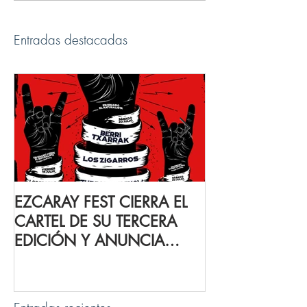
Entradas destacadas
EZCARAY FEST CIERRA EL
THE BABOON
CARTEL DE SU TERCERA
suman al carte
EDICIÓN Y ANUNCIA
Fest 2019
NOVEDADES