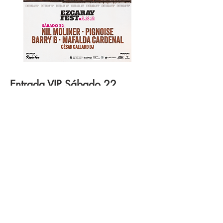
Entrada VIP Sábado 22
EzcarayFest 2026
(98€ + GD)
Incluye:
Acceso al recinto por entrada exclusiva
Plataforma VIP con visibilidad
privilegiada al escenario
Zona Confortable
Bebidas con precios reducidos
Aperitivo