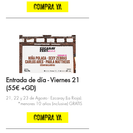
COMPRA YA
Entrada de día - Viernes 21
(55€ +GD)
21, 22 y 23 de Agosto - Ezcaray (La Rioja).
*menores 10 años (inclusive) GRATIS
COMPRA YA