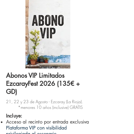
Abonos VIP Limitados
EzcarayFest
2026 (135
€ +
GD)
21, 22 y 23 de Agosto - Ezcaray (La Rioja).
*menores 10 años (inclusive) GRATIS
Incluye:
Acceso al recinto por entrada exclusiva
Plataforma VIP con visibilidad
privilegiada al escenario