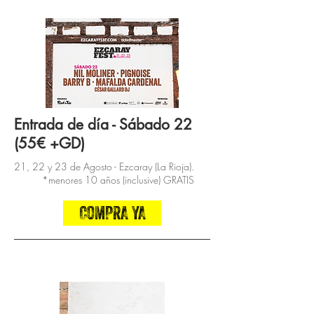
Entrada de día - Sábado 22
(55€ +GD)
21, 22 y 23 de Agosto - Ezcaray (La Rioja).
*menores 10 años (inclusive) GRATIS
COMPRA YA