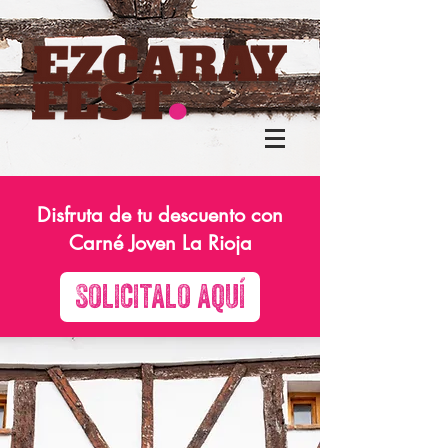
Disfruta de tu descuento con
Carné Joven La Rioja
Solicitalo aquí